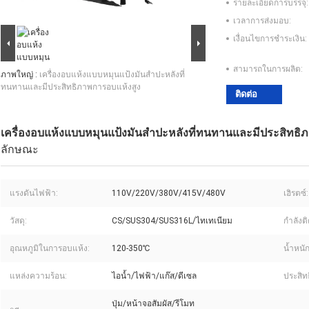
รายละเอียดการบรรจุ:
เวลาการส่งมอบ:
เงื่อนไขการชำระเงิน:
สามารถในการผลิต:
ภาพใหญ่ :
เครื่องอบแห้งแบบหมุนแป้งมันสำปะหลังที่
ทนทานและมีประสิทธิภาพการอบแห้งสูง
ติดต่อ
เครื่องอบแห้งแบบหมุนแป้งมันสำปะหลังที่ทนทานและมีประสิทธิ
ลักษณะ
แรงดันไฟฟ้า:
110V/220V/380V/415V/480V
เฮิรตซ์:
วัสดุ:
CS/SUS304/SUS316L/ไทเทเนียม
กำลังติด
อุณหภูมิในการอบแห้ง:
120-350℃
น้ำหนัก
แหล่งความร้อน:
ไอน้ำ/ไฟฟ้า/แก๊ส/ดีเซล
ประสิท
ปุ่ม/หน้าจอสัมผัส/รีโมท