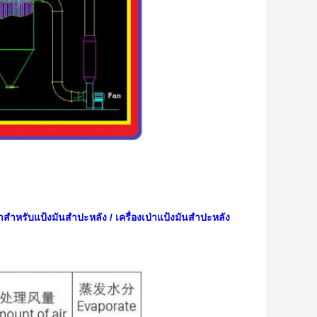
สำหรับแป้งมันสำปะหลัง / เครื่องเป่าแป้งมันสำปะหลัง