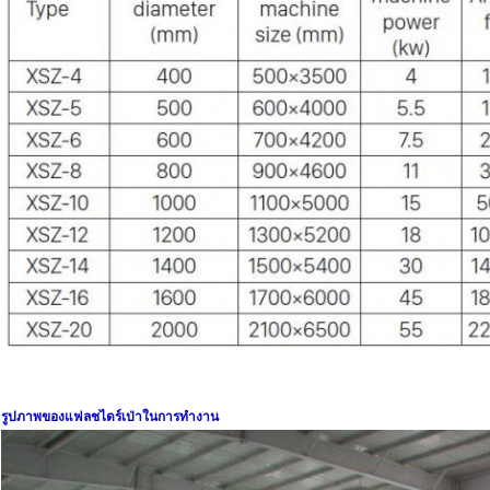
รูปภาพของแฟลชไดร์เป่าในการทำงาน