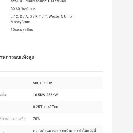
กรณีไม้ + ฟิล์มพลาสติก + โครงเหล็ก
30-60 วันทำการ
L / C, D / A, D / P, T / T, Wester N Union,
MoneyGram
10sets / เดือน
ภาพการอบแห้งสูง
50Hz, 60Hz
ตั้ง:
18.5KW-255KW
:
0.25Ton-40Ton
ธิภาพการอบแห้ง:
70%
ความต้านทานการระเบิด/การทำให้แห้งที่