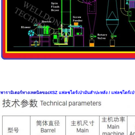
พารามิเตอร์ทางเทคนิคของ
XSZ แฟลชไดร์เป่ามันสำปะหลัง / แฟลชไดร์เป่า