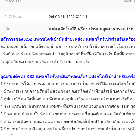
วิธีควบคุม:
ออกแบ
กำลังโหลด:
20KGS / H-5000KGS / H
แฟลชอัตโนมัติเครื่องเป่าหมุนอุตสาหกรรม
indu
เน้น:
,
หลักการของ XSZ แฟลชไดร์เป่ามันสำปะหลัง / แฟลชไดร์เป่าสำหรับเครื่อง
ลมร้อนเข้าสู่ห้องอบแห้งจากด้านล่างของเครื่องอบผ้าด้วยความเร็วในการพ่
แห้งด้วยลมร้อนหลังจากบดแล้ว วัตถุดิบอาจมีพื้นที่ผิวที่ใหญ่กว่า พื้นที่ผิ
วัตถุดิบกับลมร้อนช่วยเพิ่มประสิทธิภาพการอบแห้ง
คุณสมบัติของ XSZ แฟลชไดร์เป่ามันสำปะหลัง / แฟลชไดร์เป่าสำหรับเครื่
1 มีระบบการให้อาหารหลายแบบ เราสามารถให้อาหารที่มีความเสถียรโดยไ
2 มีระบบระบายความร้อนในส่วนกวนของเครื่องเป่าเพื่อหลีกเลี่ยงความร้อนส
3 อุปกรณ์ซีลแก๊สที่ออกแบบพิเศษและอุปกรณ์ระบายความร้อนเพลาเพื่อยืด
4 ระบบกระจายลมที่ออกแบบพิเศษ ซึ่งสามารถลดแรงดันอากาศตก ปรับปรุ
5 มีวงแหวนจำแนกในห้องเป่า ขนาดและความชื้นสุดท้ายของผลิตภัณฑ์สา
6 สามารถเพิ่มความหนาแน่นรวมของผลิตภัณฑ์เมื่อเปรียบเทียบกับอุปกรณ์ก
7 มีความเร็วลมเกลียวสูงภายในเครื่องเป่า เวลาในการอบแห้งสั้น สามารถป